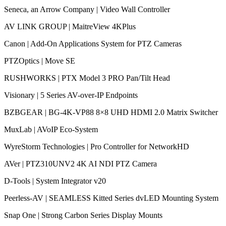
Seneca, an Arrow Company | Video Wall Controller
AV LINK GROUP | MaitreView 4KPlus
Canon | Add-On Applications System for PTZ Cameras
PTZOptics | Move SE
RUSHWORKS | PTX Model 3 PRO Pan/Tilt Head
Visionary | 5 Series AV-over-IP Endpoints
BZBGEAR | BG-4K-VP88 8×8 UHD HDMI 2.0 Matrix Switcher
MuxLab | AVoIP Eco-System
WyreStorm Technologies | Pro Controller for NetworkHD
AVer | PTZ310UNV2 4K AI NDI PTZ Camera
D-Tools | System Integrator v20
Peerless-AV | SEAMLESS Kitted Series dvLED Mounting System
Snap One | Strong Carbon Series Display Mounts