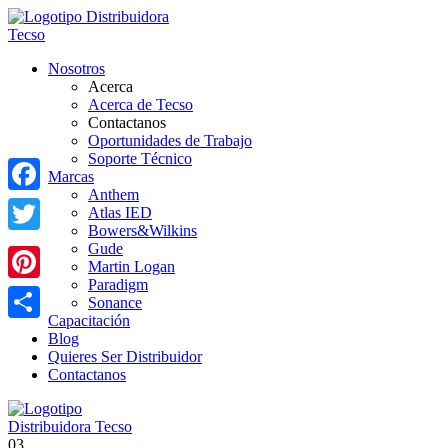
Nosotros
Acerca
Acerca de Tecso
Contactanos
Oportunidades de Trabajo
Soporte Técnico
Marcas
Anthem
Facebook
Atlas IED
Bowers&Wilkins
Twitter
Gude
Martin Logan
Paradigm
Pinterest
Sonance
Capacitación
Share
Blog
Quieres Ser Distribuidor
Contactanos
03