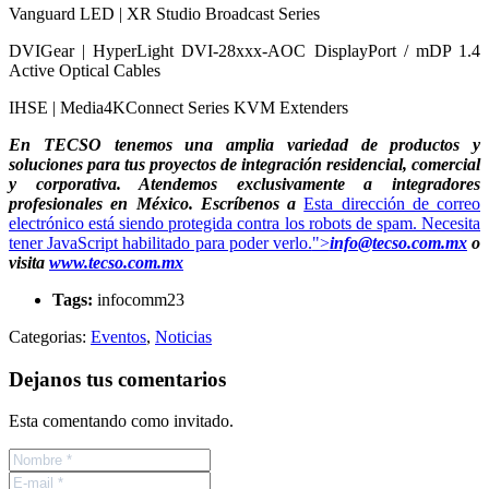
Vanguard LED | XR Studio Broadcast Series
DVIGear | HyperLight DVI-28xxx-AOC DisplayPort / mDP 1.4
Active Optical Cables
IHSE | Media4KConnect Series KVM Extenders
En TECSO tenemos una amplia variedad de productos y
soluciones para tus proyectos de integración residencial, comercial
y corporativa. Atendemos exclusivamente a integradores
profesionales en México. Escríbenos a
Esta dirección de correo
electrónico está siendo protegida contra los robots de spam. Necesita
tener JavaScript habilitado para poder verlo.
">
info@tecso.com.mx
o
visita
www.tecso.com.mx
Tags:
infocomm23
Categorias:
Eventos
,
Noticias
Dejanos tus comentarios
Esta comentando como invitado.