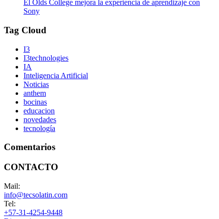
El Olds College mejora la experiencia de aprendizaje con
Sony
Tag Cloud
I3
I3technologies
IA
Inteligencia Artificial
Noticias
anthem
bocinas
educacion
novedades
tecnología
Comentarios
CONTACTO
Mail:
info@tecsolatin.com
Tel:
+57-31-4254-9448