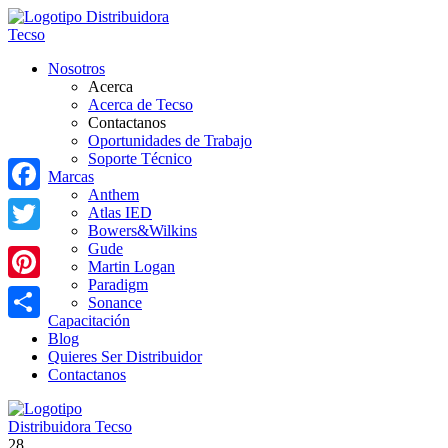
Nosotros
Acerca
Acerca de Tecso
Contactanos
Oportunidades de Trabajo
Soporte Técnico
Marcas
Anthem
Facebook
Atlas IED
Bowers&Wilkins
Twitter
Gude
Martin Logan
Paradigm
Pinterest
Sonance
Capacitación
Share
Blog
Quieres Ser Distribuidor
Contactanos
28