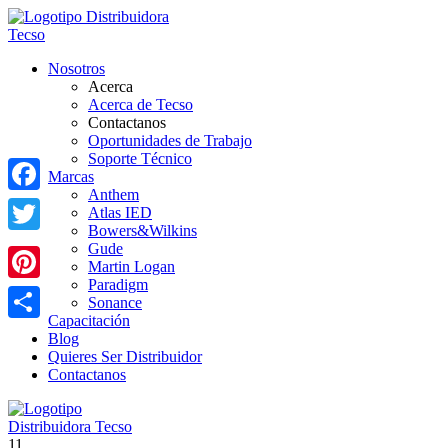
Nosotros
Acerca
Acerca de Tecso
Contactanos
Oportunidades de Trabajo
Soporte Técnico
Marcas
Anthem
Facebook
Atlas IED
Bowers&Wilkins
Twitter
Gude
Martin Logan
Paradigm
Pinterest
Sonance
Capacitación
Share
Blog
Quieres Ser Distribuidor
Contactanos
11