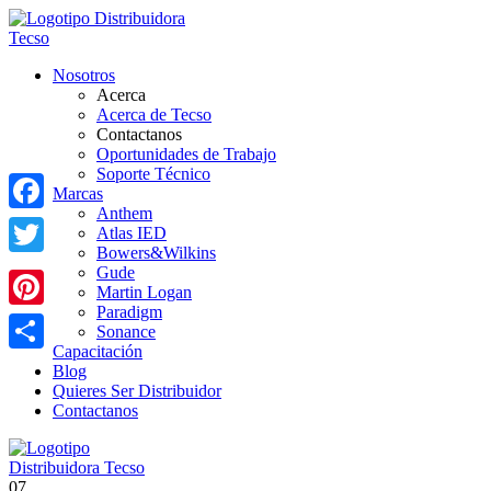
Nosotros
Acerca
Acerca de Tecso
Contactanos
Oportunidades de Trabajo
Soporte Técnico
Marcas
Anthem
Facebook
Atlas IED
Bowers&Wilkins
Twitter
Gude
Martin Logan
Paradigm
Pinterest
Sonance
Capacitación
Share
Blog
Quieres Ser Distribuidor
Contactanos
07