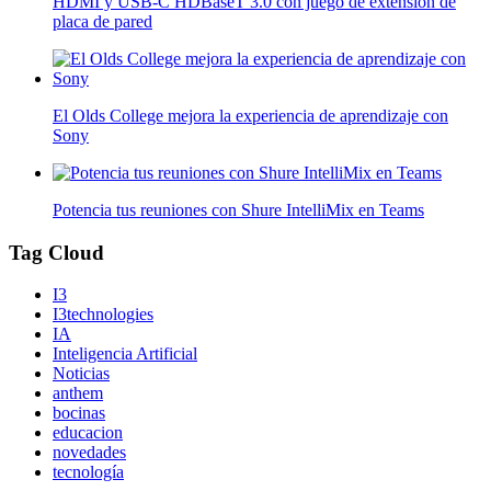
HDMI y USB-C HDBaseT 3.0 con juego de extensión de
placa de pared
El Olds College mejora la experiencia de aprendizaje con
Sony
Potencia tus reuniones con Shure IntelliMix en Teams
Tag Cloud
I3
I3technologies
IA
Inteligencia Artificial
Noticias
anthem
bocinas
educacion
novedades
tecnología